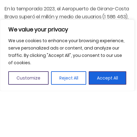
En la temporada 2023, el Aeropuerto de Girona-Costa
Brava superó el millón y medio de usuarios (1 586 463),
dato que previsiblemente aumentará esta temporada.
We value your privacy
Cabe destacar que la Oficina de Turismo del
We use cookies to enhance your browsing experience,
Aeropuerto, de gestión compartida entre el Patronato
serve personalized ads or content, and analyze our
de Turismo Costa Brava Girona y la Generalitat de
traffic. By clicking "Accept All", you consent to our use
Catalunya, se ha mantenido operativa durante los
of cookies.
meses de invierno y seguirá atendiendo a los pasajeros
y usuarios de esta infraestructura.
Customize
Reject All
Accept All