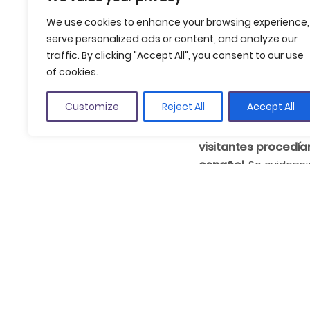
anterior. Así, la enti
We use cookies to enhance your browsing experience,
D. O. Empordà se si
serve personalized ads or content, and analyze our
traffic. By clicking "Accept All", you consent to our use
En cuanto a la evolu
of cookies.
aplanamiento de la cu
entre los meses de ab
Customize
Reject All
Accept All
En relación con la pr
visitantes procedía
español
. Se evidenci
cliente de las bodega
más visitan las bodeg
por los norteamerican
Consulta
el informe 