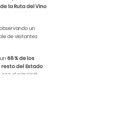
e la Ruta del Vino
e observando un
le de visitantes
, un
68 % de los
l resto del Estado
 son el principal
ranceses son los que
ses, con un 20,6 %, y
rdà 2025
.