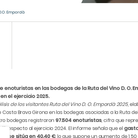
 D.O. Empordà
 enoturistas en las bodegas de la Ruta del Vino D. O. E
en el ejercicio 2025.
lisis de los visitantes Ruta del Vino D. O. Empordà 2025
, el
 Costa Brava Girona en las bodegas asociadas a la Ruta del
atro bodegas registraron
97.504 enoturistas
, cifra que rep
6 %
respecto al ejercicio 2024. El informe señala que el
gasto
nda se sitúa en 40,40 €
, lo que supone un aumento de 1,50