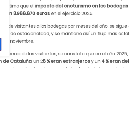
dad estima que el
impacto del enoturismo en las bodegas d
túa en 3.988.870 euros
en el ejercicio 2025.
ción de visitantes a las bodegas por meses del año, se sigu
rva de estacionalidad, y se mantiene así un flujo más estab
ril a noviembre.
ocedencia de los visitantes, se constata que en el año 2025
n de Cataluña
, un 2
8 % eran extranjeros
y un
4 % eran de
a que los visitantes de proximidad, sobre todo los residentes,
s. En cuanto al enoturista internacional, destaca que los f
as ampurdanesas, con un 25,6 %, seguidos por los neerlande
os y canadienses, con un 15,2 %.
de
Análisis de los visitantes de la Ruta del Vino D. O. Empo