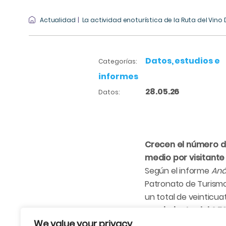
Actualidad
La actividad enoturística de la Ruta del Vino
Datos, estudios e
Categorías:
informes
28.05.26
Datos:
Crecen el número de
medio por visitante 
Según el informe
Aná
Patronato de Turismo
un total de veinticu
crecimiento del 2,7
We value your privacy
enoturista en la tie