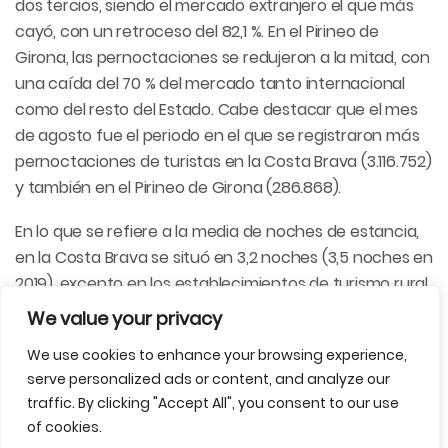
dos tercios, siendo el mercado extranjero el que más
cayó, con un retroceso del 82,1 %. En el Pirineo de
Girona, las pernoctaciones se redujeron a la mitad, con
una caída del 70 % del mercado tanto internacional
como del resto del Estado. Cabe destacar que el mes
de agosto fue el periodo en el que se registraron más
pernoctaciones de turistas en la Costa Brava (3.116.752)
y también en el Pirineo de Girona (286.868).
En lo que se refiere a la media de noches de estancia,
en la Costa Brava se situó en 3,2 noches (3,5 noches en
2019), excepto en los establecimientos de turismo rural,
donde se pasó de 2,5 noches en 2019 a 2,8 en 2020. En
We value your privacy
el Pirineo de Girona se mantuvo el promedio estable
We use cookies to enhance your browsing experience,
global para todos los tipos de alojamiento, mientras
serve personalized ads or content, and analyze our
que se incrementó también en los establecimientos de
traffic. By clicking "Accept All", you consent to our use
turismo rural, donde aumentó de 2,5 noches en 2019 a
of cookies.
2,7 en 2020.