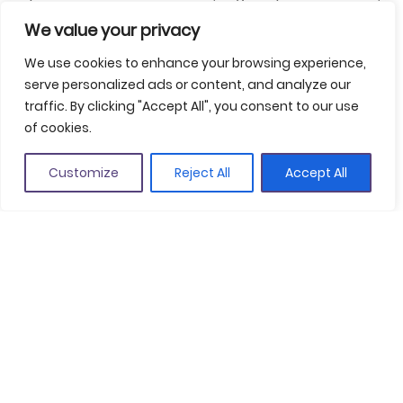
con 5.200 pasajeros y 8 escalas. El Aeropuerto Girona-
We value your privacy
Costa Brava, finalmente, confirmó la línea de
We use cookies to enhance your browsing experience,
crecimiento general del territorio con 2.019.874
serve personalized ads or content, and analyze our
pasajeros, cifra que supone invertir la tendencia
traffic. By clicking "Accept All", you consent to our use
negativa de los últimos ejercicios con un incremento
of cookies.
del 3,77 % respecto al año anterior.
Customize
Reject All
Accept All