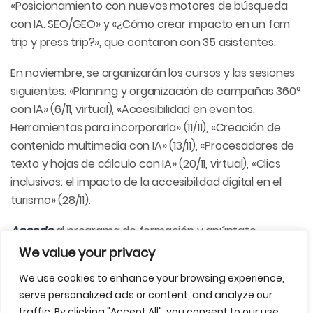
«Posicionamiento con nuevos motores de búsqueda
con IA. SEO/GEO» y «¿Cómo crear impacto en un fam
trip
y
press
trip
?», que contaron con 35 asistentes.
En noviembre, se organizarán los cursos y las sesiones
siguientes: «Planning y organización de campañas 360°
con IA» (6/11, virtual), «Accesibilidad en eventos.
Herramientas para incorporarla» (11/11), «Creación de
contenido multimedia con IA» (13/11), «Procesadores de
texto y hojas de cálculo con IA» (20/11, virtual), «Clics
inclusivos: el impacto de la accesibilidad digital en el
turismo» (28/11).
Accede
al programa de formación y apúntate.
We value your privacy
We use cookies to enhance your browsing experience,
serve personalized ads or content, and analyze our
Toda la actualidad profesional del turismo
traffic. By clicking "Accept All", you consent to our use