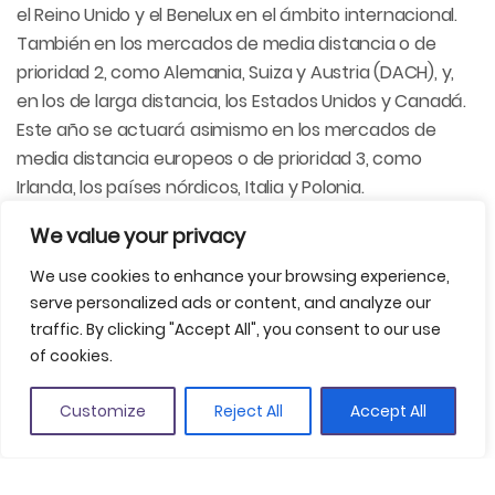
el Reino Unido y el Benelux en el ámbito internacional.
También en los mercados de media distancia o de
prioridad 2, como Alemania, Suiza y Austria (DACH), y,
en los de larga distancia, los Estados Unidos y Canadá.
Este año se actuará asimismo en los mercados de
media distancia europeos o de prioridad 3, como
Irlanda, los países nórdicos, Italia y Polonia.
We value your privacy
Entre las principales actuaciones programadas para
2025 encontramos la colaboración en la feria Connect
We use cookies to enhance your browsing experience,
Aviation en Girona, la primera participación en seis
serve personalized ads or content, and analyze our
ferias de turismo especializadas, el ciclo de
traffic. By clicking "Accept All", you consent to our use
presentaciones y encuentros comerciales (
roadshow
)
of cookies.
en la costa este de los Estados Unidos, la participación
en el programa impulsado por la Agencia Catalana de
Customize
Reject All
Accept All
Turismo de «Cataluña, Región Mundial de la
Gastronomía 2025», la reformulación de la campaña
publicitaria «Vive el doble», la programación de