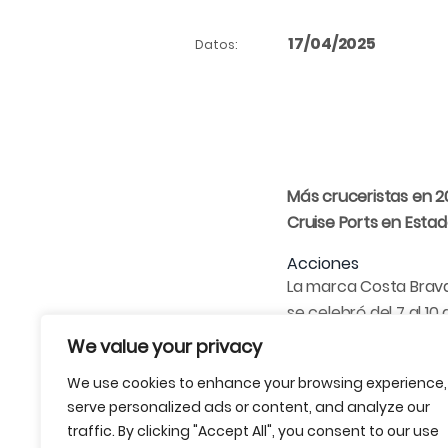
17/04/2025
Datos:
Más cruceristas en 2
Cruise Ports en Estad
Acciones
La marca Costa Brava
se celebró del 7 al 10
marca se reunieron co
We value your privacy
y Orient Express— pa
We use cookies to enhance your browsing experience,
promocionar así el d
serve personalized ads or content, and analyze our
traffic. By clicking "Accept All", you consent to our use
Buenas previsiones y