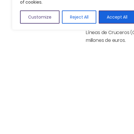
of cookies.
Los puertos de Palam
000 pasajeros. En co
Customize
Reject All
Accept All
número de pasajeros y
Líneas de Cruceros (C
millones de euros.
Se prevé que esta te
cuales de gama alta. 
turista con mayor pod
área de influencia.