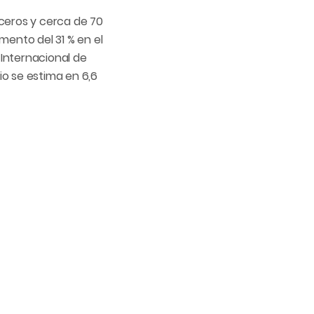
ceros y cerca de 70
ento del 31 % en el
 Internacional de
io se estima en 6,6
ros, el 85 % de las
a al territorio de un
a los municipios y su