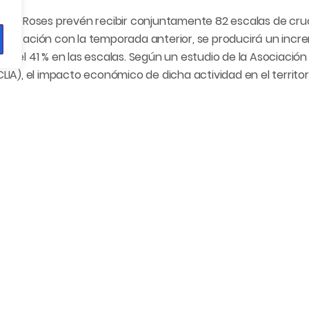
ós y Roses prevén recibir conjuntamente 82 escalas de cru
mparación con la temporada anterior, se producirá un increm
 del 41 % en las escalas. Según un estudio de la Asociación
LIA), el impacto económico de dicha actividad en el territor
mporada lleguen a la Costa Brava veinte compañías de cruce
La llegada de esta tipología de embarcaciones implica la visit
er adquisitivo, lo que representa un retorno importante par