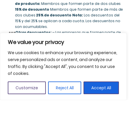
de producto:
Miembros que formen parte de dos clubes
15% de descuento
Miembros que formen parte de más de
dos clubes
25% de descuento
Nota:
Los descuentos del
15% y del 25% se aplican a cada cuota. Los descuentos no
son acumulables.
Otros descuentos:
– Las empresas que formen parte de
***
asociaciones territoriales de ámbito comarcal vinculadas
We value your privacy
a un consejo comarcal disfrutarán de un 25% de
descuento en la cuota anual del club. – Las empresas que
We use cookies to enhance your browsing experience,
pertenezcan a ACPET o Costa Brava Sub disfrutarán de un
serve personalized ads or content, and analyze our
25% de descuento en la cuota anual del club.
traffic. By clicking "Accept All", you consent to our use
Información práctica para la adhesión
of cookies.
Customize
Reject All
Accept All
Formulario de adhesión – Consejos
Formulario de adhesión – Empresas
Formulario de adhesión – Municipios
Baja