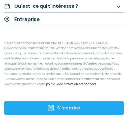
Qu’est-ce qui t’intéresse ?
Nous vous informons que le PATRONAT DE TURISME COSTA BRAVA GIRONA, SA
(Responsable du traitement) traitera vos données personnelles afin d'enregistrer les
personnes qui s'abonnent à la newsletter et à l'envoi de communications. Les données
sont traitées sur la base du consentement de la personne concernée, qui peut le
révoquer à tout moment, et ne sont pas communiquées à d’autres personnes. Vous
pouvez exercer vos droits d'accès, de rectification, de suppression, d'opposition au
traitement et de demande de limitation du traitement en contactant le Patronat de
Turisme Costa Brava Girona, SA. Plus d'informations sur le traitement des données et
l'exercice des droits dans notre
politique de protection des données
S’inscrire