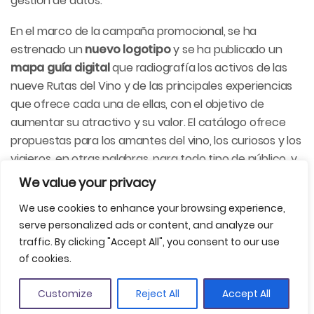
gestión de datos.
En el marco de la campaña promocional, se ha
estrenado un
nuevo logotipo
y se ha publicado un
mapa guía digital
que radiografía los activos de las
nueve Rutas del Vino y de las principales experiencias
que ofrece cada una de ellas, con el objetivo de
aumentar su atractivo y su valor. El catálogo ofrece
propuestas para los amantes del vino, los curiosos y los
viajeros, en otras palabras, para todo tipo de público, y
destaca que el enoturismo se puede disfrutar los 365
We value your privacy
días del año. Otra novedad es el lanzamiento de un
We use cookies to enhance your browsing experience,
vídeo promocional
que presenta el enoturismo como
serve personalized ads or content, and analyze our
una experiencia viva y transformadora, un viaje
traffic. By clicking "Accept All", you consent to our use
inmersivo a través de las geografías humanas y
of cookies.
paisajísticas, una opción turística que fomenta la
desconexión y la lentitud. También se han previsto
Customize
Reject All
Accept All
acciones conjuntas
en los principales mercados