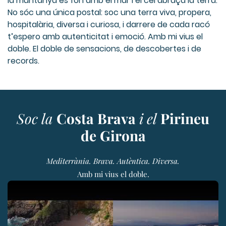
la muntanya es fon amb el mar i el cel abraça la terra.
No sóc una única postal: soc una terra viva, propera,
hospitalària, diversa i curiosa, i darrere de cada racó
t’espero amb autenticitat i emoció. Amb mi vius el
doble. El doble de sensacions, de descobertes i de
records.
Soc la
Costa Brava
i el
Pirineu
de Girona
Mediterrània. Brava. Autèntica. Diversa.
Amb mi vius el doble.