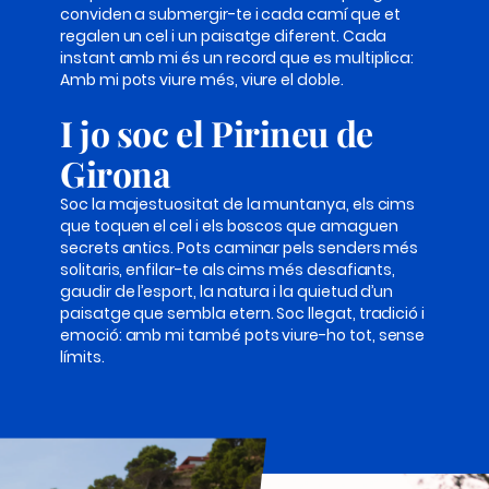
conviden a submergir-te i cada camí que et
regalen un cel i un paisatge diferent. Cada
instant amb mi és un record que es multiplica:
Amb mi pots viure més, viure el doble.
I jo soc el Pirineu de
Girona
Soc la majestuositat de la muntanya, els cims
que toquen el cel i els boscos que amaguen
secrets antics. Pots caminar pels senders més
solitaris, enfilar-te als cims més desafiants,
gaudir de l’esport, la natura i la quietud d’un
paisatge que sembla etern. Soc llegat, tradició i
emoció: amb mi també pots viure-ho tot, sense
límits.