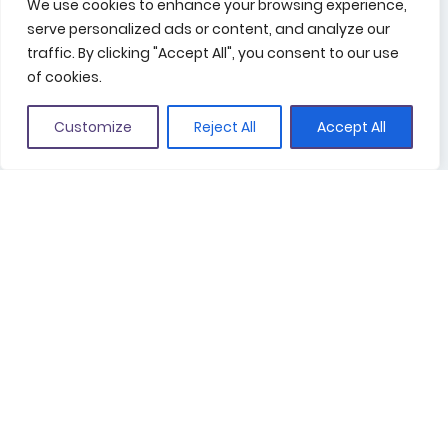
We use cookies to enhance your browsing experience,
Fes teva la campanya
serve personalized ads or content, and analyze our
traffic. By clicking "Accept All", you consent to our use
of cookies.
ESPOT 30”
Espot Català 30”
Customize
Reject All
Accept All
Espot Espanyol 30”
Espot Anglès 30”
Espot Francès 30”
ESPOT 20”
Espot Català 20”
Espot Espanyol 20”