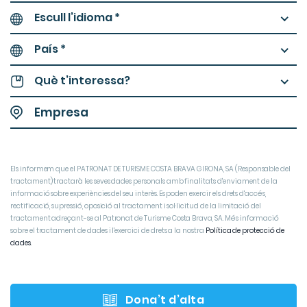
Escull l’idioma *
País *
Què t’interessa?
Els informem que el PATRONAT DE TURISME COSTA BRAVA GIRONA, SA (Responsable del
tractament) tractarà les seves dades personals amb finalitats d'enviament de la
informació sobre experiències del seu interès. Es poden exercir els drets d'accés,
rectificació, supressió, oposició al tractament i sol·licitud de la limitació del
tractament adreçant-se al Patronat de Turisme Costa Brava, SA. Més informació
sobre el tractament de dades i l'exercici de drets a la nostra
Política de protecció de
dades
Dona’t d’alta