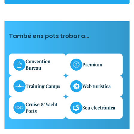
També ens pots trobar a...
Convention
Premium
Bureau
Training Camps
Web turística
Cruise & Yacht
Seu electrònica
Ports