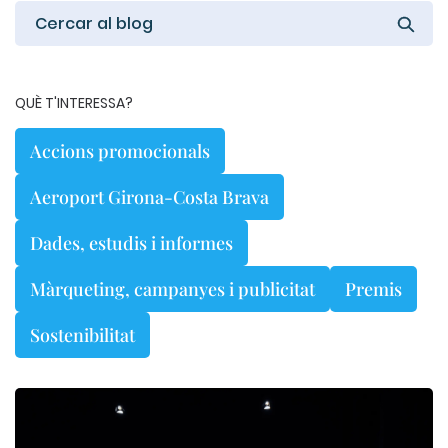
QUÈ T'INTERESSA?
Accions promocionals
Aeroport Girona-Costa Brava
Dades, estudis i informes
Màrqueting, campanyes i publicitat
Premis
Sostenibilitat