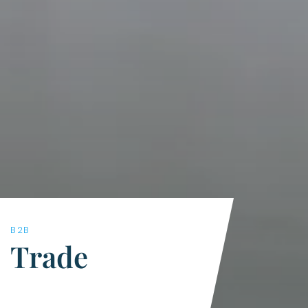
B2B
Trade