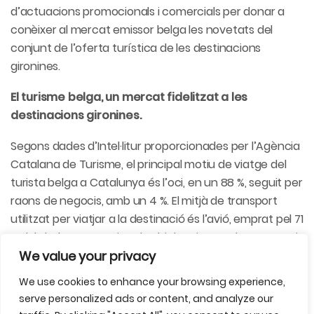
d’actuacions promocionals i comercials per donar a
conèixer al mercat emissor belga les novetats del
conjunt de l’oferta turística de les destinacions
gironines.
El turisme belga, un mercat fidelitzat a les
destinacions gironines.
Segons dades d’Intel·litur proporcionades per l’Agència
Catalana de Turisme, el principal motiu de viatge del
turista belga a Catalunya és l’oci, en un 88 %, seguit per
raons de negocis, amb un 4 %. El mitjà de transport
utilitzat per viatjar a la destinació és l’avió, emprat pel 71
% dels belgues, seguit pel vehicle privat amb un 25 %. Sis
We value your privacy
de cada deu turistes belgues escullen allotjar-se en
establiments hotelers (66 %), seguit per l’habitatge de
We use cookies to enhance your browsing experience,
lloguer turístic (11%) i els càmpings (8 %), realitzant una
serve personalized ads or content, and analyze our
estada mitjana de 5,8 nits (en el 2024 era de 6,3 nits).