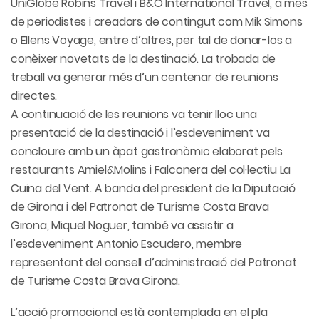
UniGlobe Robins Travel i B&O International Travel, a més
de periodistes i creadors de contingut com Mik Simons
o Ellens Voyage, entre d’altres, per tal de donar-los a
conèixer novetats de la destinació. La trobada de
treball va generar més d’un centenar de reunions
directes.
A continuació de les reunions va tenir lloc una
presentació de la destinació i l’esdeveniment va
concloure amb un àpat gastronòmic elaborat pels
restaurants Amiel&Molins i Falconera del col·lectiu La
Cuina del Vent. A banda del president de la Diputació
de Girona i del Patronat de Turisme Costa Brava
Girona, Miquel Noguer, també va assistir a
l’esdeveniment Antonio Escudero, membre
representant del consell d’administració del Patronat
de Turisme Costa Brava Girona.
L’acció promocional està contemplada en el pla